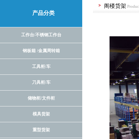
阁楼货架
Produc
产品分类
工作台/不锈钢工作台
钢板箱 /金属周转箱
工具柜/车
刀具柜/车
储物柜/文件柜
模具货架
重型货架